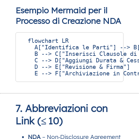
Esempio Mermaid per il
Processo di Creazione NDA
  flowchart LR

    A["Identifica le Parti"] --> B[
    B --> C["Inserisci Clausole di 
    C --> D["Aggiungi Durata & Cess
    D --> E["Revisione & Firma"]

7. Abbreviazioni con
Link (≤ 10)
NDA
– Non‑Disclosure Agreement