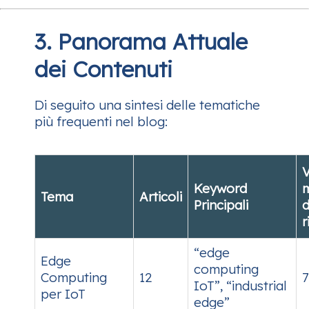
3. Panorama Attuale
dei Contenuti
Di seguito una sintesi delle tematiche
più frequenti nel blog:
Keyword
Tema
Articoli
Principali
d
r
“edge
Edge
computing
Computing
12
7
IoT”, “industrial
per IoT
edge”