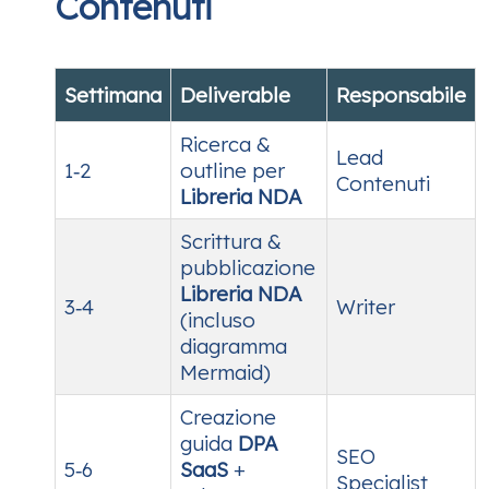
Contenuti
Settimana
Deliverable
Responsabile
Ricerca &
Lead
1‑2
outline per
Contenuti
Libreria NDA
Scrittura &
pubblicazione
Libreria NDA
3‑4
Writer
(incluso
diagramma
Mermaid)
Creazione
guida
DPA
SEO
5‑6
SaaS
+
Specialist