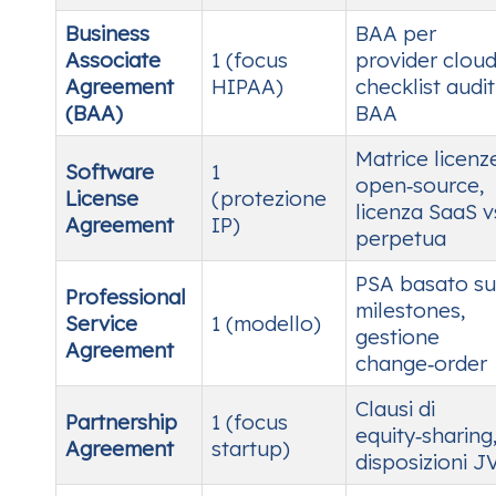
Business
BAA per
Associate
1 (focus
provider cloud
Agreement
HIPAA)
checklist audit
(BAA)
BAA
Matrice licenz
Software
1
open‑source,
License
(protezione
licenza SaaS v
Agreement
IP)
perpetua
PSA basato su
Professional
milestones,
Service
1 (modello)
gestione
Agreement
change‑order
Clausi di
Partnership
1 (focus
equity‑sharing
Agreement
startup)
disposizioni J