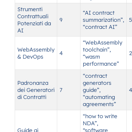
Strumenti
“AI contract
Contrattuali
9
summarization”,
5
Potenziati da
“contract AI”
AI
“WebAssembly
WebAssembly
toolchain”,
4
2
& DevOps
“wasm
performance”
“contract
Padronanza
generators
dei Generatori
7
guide”,
4
di Contratti
“automating
agreements”
“how to write
NDA”,
Guide ai
“software