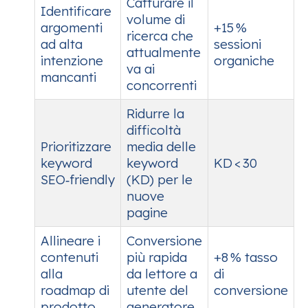
Catturare il
Identificare
volume di
argomenti
+15 %
ricerca che
ad alta
sessioni
attualmente
intenzione
organiche
va ai
mancanti
concorrenti
Ridurre la
difficoltà
Prioritizzare
media delle
keyword
keyword
KD < 30
SEO‑friendly
(KD) per le
nuove
pagine
Allineare i
Conversione
contenuti
più rapida
+8 % tasso
alla
da lettore a
di
roadmap di
utente del
conversione
prodotto
generatore