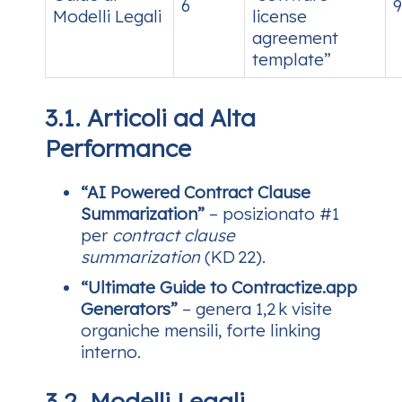
6
9
Modelli Legali
license
agreement
template”
3.1. Articoli ad Alta
Performance
“AI Powered Contract Clause
Summarization”
– posizionato #1
per
contract clause
summarization
(KD 22).
“Ultimate Guide to Contractize.app
Generators”
– genera 1,2 k visite
organiche mensili, forte linking
interno.
3.2. Modelli Legali