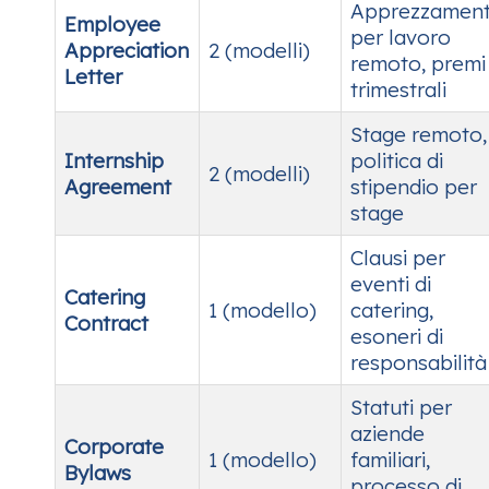
Apprezzamen
Employee
per lavoro
Appreciation
2 (modelli)
remoto, premi
Letter
trimestrali
Stage remoto,
Internship
politica di
2 (modelli)
Agreement
stipendio per
stage
Clausi per
eventi di
Catering
1 (modello)
catering,
Contract
esoneri di
responsabilità
Statuti per
aziende
Corporate
1 (modello)
familiari,
Bylaws
processo di