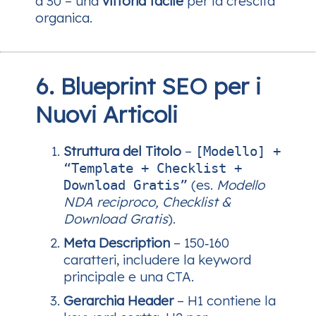
a 30 – una
vittoria facile
per la crescita
organica.
6. Blueprint SEO per i
Nuovi Articoli
Struttura del Titolo
–
[Modello] +
“Template + Checklist +
(es.
Modello
Download Gratis”
NDA reciproco, Checklist &
Download Gratis
).
Meta Description
– 150‑160
caratteri, includere la keyword
principale e una CTA.
Gerarchia Header
– H1 contiene la