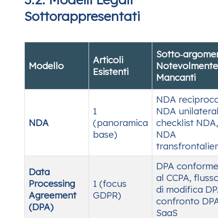
Sottorappresentati
Sotto‑argomen
Articoli
Modello
Notevolmente
Esistenti
Mancanti
NDA reciproco
1
NDA unilateral
NDA
(panoramica
checklist NDA,
base)
NDA
transfrontalie
DPA conform
Data
al CCPA, fluss
Processing
1 (focus
di modifica DP
Agreement
GDPR)
confronto DP
(DPA)
SaaS