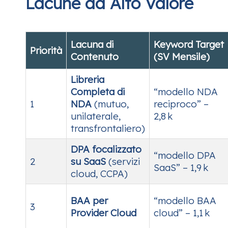
Lacune ad Alto Valore
Lacuna di
Keyword Target
Priorità
Contenuto
(SV Mensile)
Libreria
Completa di
“modello NDA
1
NDA
(mutuo,
reciproco” –
unilaterale,
2,8 k
transfrontaliero)
DPA focalizzato
“modello DPA
2
su SaaS
(servizi
SaaS” – 1,9 k
cloud, CCPA)
BAA per
“modello BAA
3
Provider Cloud
cloud” – 1,1 k