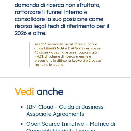
domanda di ricerca non sfruttata
,
rafforzare il funnel interno
e
consolidare la sua posizione come
risorsa legal‑tech di riferimento per il
2026 e oltre
.
Insight azionabile
: Prioritizzare subito le
guide
Libreria NDA
e
DPA SaaS
nei prossimi
45 giorni – questi due asset coprono già
≈ 4,7 k
di volume di ricerca mensile e
presentano la difficoltà keyword più bassa
tra tutte le lacune.
Vedi
anche
IBM Cloud – Guida ai Business
Associate Agreements
Open Source Initiative – Matrice di
Compatibilità delle Licenze