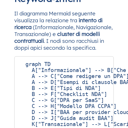
Il diagramma Mermaid seguente
visualizza la relazione tra
intento di
ricerca
(Informazionale, Navigazionale,
Transazionale) e
cluster di modelli
contrattuali
. I nodi sono racchiusi in
doppi apici secondo la specifica.
  graph TD

    A["Informazionale"] --> B["Che 
    A --> C["Come redigere un DPA"]
    A --> D["Esempi di clausole BAA
    B --> E["Tipi di NDA"]

    B --> F["Checklist NDA"]

    C --> G["DPA per SaaS"]

    C --> H["Modello DPA CCPA"]

    D --> I["BAA per provider cloud
    D --> J["Guida audit BAA"]

    K["Transazionale"] --> L["Scari