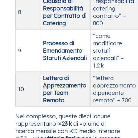
Clausola di
“responsabilità
Responsabilità
catering
8
per Contratto di
contratto” –
Catering
800
“come
Processo di
modificare
9
Emendamento
statuti
Statuti Aziendali
aziendali” –
1,2 k
Lettera di
“lettera
Apprezzamento
apprezzamento
10
per Team
dipendente
Remoto
remoto” – 700
Nel complesso, queste dieci lacune
rappresentano
≈ 23 k
di volume di
ricerca mensile con KD medio inferiore