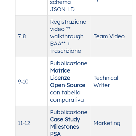
schema
JSON‑LD
Registrazione
video **
7‑8
walkthrough
Team Video
BAA** +
trascrizione
Pubblicazione
Matrice
Licenze
Technical
9‑10
Open‑Source
Writer
con tabella
comparativa
Pubblicazione
Case Study
11‑12
Marketing
Milestones
PSA