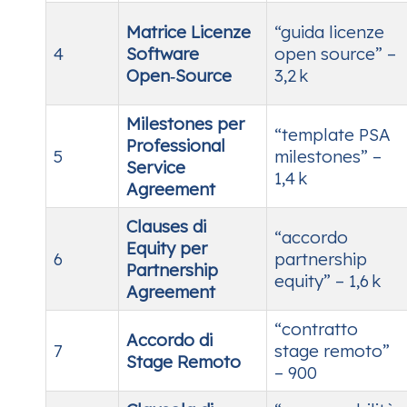
Matrice Licenze
“guida licenze
4
Software
open source” –
Open‑Source
3,2 k
Milestones per
“template PSA
Professional
5
milestones” –
Service
1,4 k
Agreement
Clauses di
“accordo
Equity per
6
partnership
Partnership
equity” – 1,6 k
Agreement
“contratto
Accordo di
7
stage remoto”
Stage Remoto
– 900