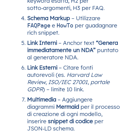
keyword esatta, H2 per
sotto‑argomenti, H3 per FAQ.
Schema Markup
– Utilizzare
e
per guadagnare
FAQPage
HowTo
rich snippet.
Link Interni
– Anchor text
“Genera
immediatamente un NDA”
puntato
al generatore NDA.
Link Esterni
– Citare fonti
autorevoli (es.
Harvard Law
Review
,
ISO/IEC 27001
,
portale
GDPR
) – limite 10 link.
Multimedia
– Aggiungere
diagrammi
Mermaid
per il processo
di creazione di ogni modello,
inserire
snippet di codice
per
JSON‑LD schema.