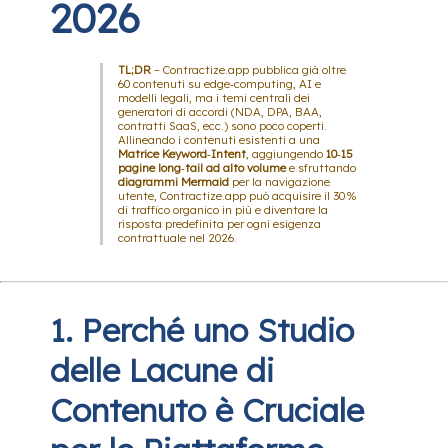
2026
TL;DR
– Contractize.app pubblica già oltre
60 contenuti su edge‑computing, AI e
modelli legali, ma i temi centrali dei
generatori di accordi (NDA, DPA, BAA,
contratti SaaS, ecc.) sono poco coperti.
Allineando i contenuti esistenti a una
Matrice Keyword‑Intent
, aggiungendo
10‑15
pagine long‑tail ad alto volume
e sfruttando
diagrammi Mermaid
per la navigazione
utente, Contractize.app può acquisire il 30 %
di traffico organico in più e diventare la
risposta predefinita per ogni esigenza
contrattuale nel 2026.
1. Perché uno Studio
delle Lacune di
Contenuto è Cruciale