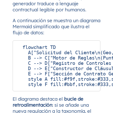
generador traduce a lenguaje
contractual legible por humanos.
A continuación se muestra un diagrama
Mermaid simplificado que ilustra el
flujo de datos:
  flowchart TD

    A["Solicitud del Cliente\n(Geo
    B --> C["Motor de Reglas\n(Punt
    C --> D["Registro de Controles 
    D --> E["Constructor de Cláusul
    E --> F["Sección de Contrato Ge
    style A fill:#f9f,stroke:#333,s
El diagrama destaca el
bucle de
retroalimentación
: si se añade una
nueva regulación a la taxonomía, el